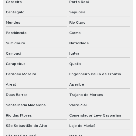
Cordeiro
Porto Real
Cantagalo
Sapucaia
Mendes
Rio Claro
Porciúncula
Carmo
Sumidouro
Natividade
Cambuci
Italva
Carapebus
Quatis
Cardoso Moreira
Engenheiro Paulo de Frontin
Areal
Aperibé
Duas Barras
Trajano de Moraes
Santa Maria Madalena
Varre-Sai
Rio das Flores
Comendador Levy Gasparian
São Sebastião do Alto
Laje do Muriaé