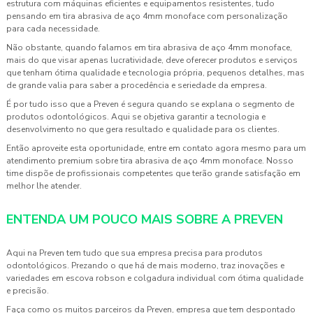
estrutura com máquinas eficientes e equipamentos resistentes, tudo
pensando em
tira abrasiva de aço 4mm monoface
com personalização
para cada necessidade.
Não obstante, quando falamos em
tira abrasiva de aço 4mm monoface
,
mais do que visar apenas lucratividade, deve oferecer produtos e serviços
que tenham ótima qualidade e tecnologia própria, pequenos detalhes, mas
de grande valia para saber a procedência e seriedade da empresa.
É por tudo isso que a Preven é segura quando se explana o segmento de
produtos odontológicos. Aqui se objetiva garantir a tecnologia e
desenvolvimento no que gera resultado e qualidade para os clientes.
Então aproveite esta oportunidade, entre em contato agora mesmo para um
atendimento premium sobre
tira abrasiva de aço 4mm monoface
. Nosso
time dispõe de profissionais competentes que terão grande satisfação em
melhor lhe atender.
ENTENDA UM POUCO MAIS SOBRE A PREVEN
Aqui na Preven tem tudo que sua empresa precisa para produtos
odontológicos. Prezando o que há de mais moderno, traz inovações e
variedades em escova robson e colgadura individual com ótima qualidade
e precisão.
Faça como os muitos parceiros da Preven, empresa que tem despontado