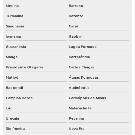
Medina
Barroso
Turmalina
Vazante
Simonésia
Caraí
Ipanema
Itaobim
Guaranésia
Lagoa Formosa
Manga
Varzelândia
Presidente Olegário
Carlos Chagas
Matipó
Águas Formosas
Baependi
Alpinópolis
Campina Verde
Carmópolis de Minas
Luz
Malacacheta
Urucuia
Peçanha
Rio Pomba
Nova Era