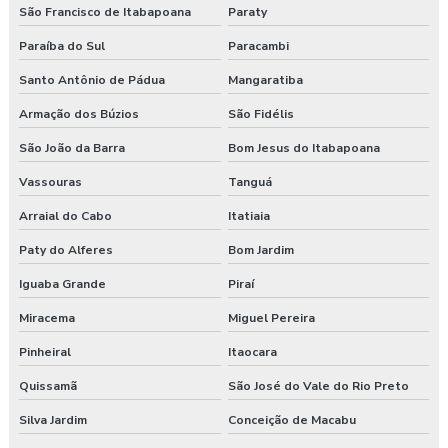
São Francisco de Itabapoana
Paraty
Paraíba do Sul
Paracambi
Santo Antônio de Pádua
Mangaratiba
Armação dos Búzios
São Fidélis
São João da Barra
Bom Jesus do Itabapoana
Vassouras
Tanguá
Arraial do Cabo
Itatiaia
Paty do Alferes
Bom Jardim
Iguaba Grande
Piraí
Miracema
Miguel Pereira
Pinheiral
Itaocara
Quissamã
São José do Vale do Rio Preto
Silva Jardim
Conceição de Macabu