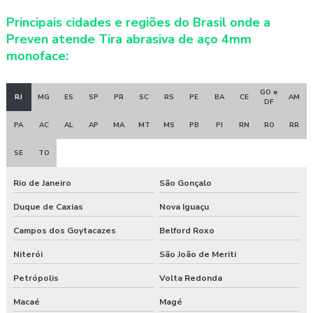
Principais cidades e regiões do Brasil onde a
Preven atende Tira abrasiva de aço 4mm
monoface:
GO e
RJ
MG
ES
SP
PR
SC
RS
PE
BA
CE
AM
DF
PA
AC
AL
AP
MA
MT
MS
PB
PI
RN
RO
RR
SE
TO
Rio de Janeiro
São Gonçalo
Duque de Caxias
Nova Iguaçu
Campos dos Goytacazes
Belford Roxo
Niterói
São João de Meriti
Petrópolis
Volta Redonda
Macaé
Magé