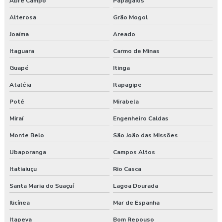
Abre Campo
Papagaios
Alterosa
Grão Mogol
Joaíma
Areado
Itaguara
Carmo de Minas
Guapé
Itinga
Ataléia
Itapagipe
Poté
Mirabela
Miraí
Engenheiro Caldas
Monte Belo
São João das Missões
Ubaporanga
Campos Altos
Itatiaiuçu
Rio Casca
Santa Maria do Suaçuí
Lagoa Dourada
Ilicínea
Mar de Espanha
Itapeva
Bom Repouso