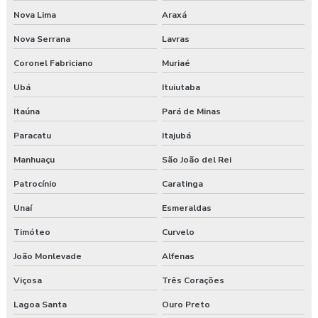
Nova Lima
Araxá
Nova Serrana
Lavras
Coronel Fabriciano
Muriaé
Ubá
Ituiutaba
Itaúna
Pará de Minas
Paracatu
Itajubá
Manhuaçu
São João del Rei
Patrocínio
Caratinga
Unaí
Esmeraldas
Timóteo
Curvelo
João Monlevade
Alfenas
Viçosa
Três Corações
Lagoa Santa
Ouro Preto