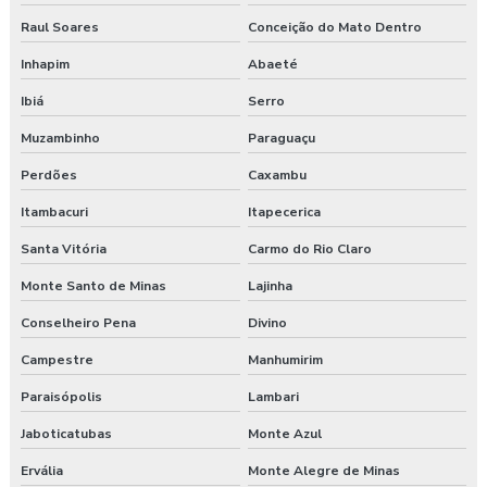
Raul Soares
Conceição do Mato Dentro
Inhapim
Abaeté
Ibiá
Serro
Muzambinho
Paraguaçu
Perdões
Caxambu
Itambacuri
Itapecerica
Santa Vitória
Carmo do Rio Claro
Monte Santo de Minas
Lajinha
Conselheiro Pena
Divino
Campestre
Manhumirim
Paraisópolis
Lambari
Jaboticatubas
Monte Azul
Ervália
Monte Alegre de Minas