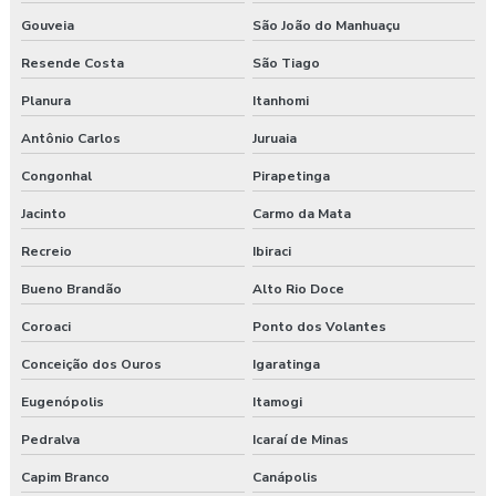
Gouveia
São João do Manhuaçu
Resende Costa
São Tiago
Planura
Itanhomi
Antônio Carlos
Juruaia
Congonhal
Pirapetinga
Jacinto
Carmo da Mata
Recreio
Ibiraci
Bueno Brandão
Alto Rio Doce
Coroaci
Ponto dos Volantes
Conceição dos Ouros
Igaratinga
Eugenópolis
Itamogi
Pedralva
Icaraí de Minas
Capim Branco
Canápolis