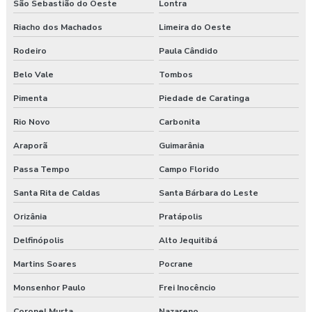
São Sebastião do Oeste
Lontra
Riacho dos Machados
Limeira do Oeste
Rodeiro
Paula Cândido
Belo Vale
Tombos
Pimenta
Piedade de Caratinga
Rio Novo
Carbonita
Araporã
Guimarânia
Passa Tempo
Campo Florido
Santa Rita de Caldas
Santa Bárbara do Leste
Orizânia
Pratápolis
Delfinópolis
Alto Jequitibá
Martins Soares
Pocrane
Monsenhor Paulo
Frei Inocêncio
Coronel Murta
Nazareno