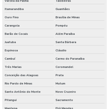
Várzea da Palma
Taiobeiras
Itamarandiba
Guanhães
Ouro Fino
Brasília de Minas
Carangola
Pompéu
Barão de Cocais
Além Paraíba
Juatuba
Santa Bárbara
Espinosa
Cláudio
Cambuí
Carmo do Paranaíba
Três Marias
Coromandel
Conceição das Alagoas
Prata
Rio Pardo de Minas
Mutum
Santo Antônio do Monte
Novo Cruzeiro
Pitangui
Sacramento
Mantena
Elói Mendes