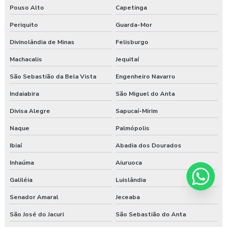
Pouso Alto
Capetinga
Periquito
Guarda-Mor
Divinolândia de Minas
Felisburgo
Machacalis
Jequitaí
São Sebastião da Bela Vista
Engenheiro Navarro
Indaiabira
São Miguel do Anta
Divisa Alegre
Sapucaí-Mirim
Naque
Palmópolis
Ibiaí
Abadia dos Dourados
Inhaúma
Aiuruoca
Galiléia
Luislândia
Senador Amaral
Jeceaba
São José do Jacuri
São Sebastião do Anta