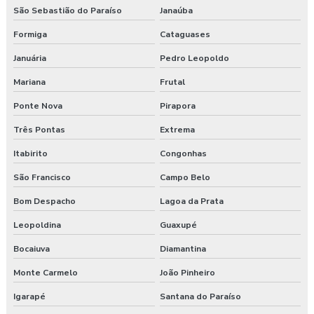
São Sebastião do Paraíso
Janaúba
Formiga
Cataguases
Januária
Pedro Leopoldo
Mariana
Frutal
Ponte Nova
Pirapora
Três Pontas
Extrema
Itabirito
Congonhas
São Francisco
Campo Belo
Bom Despacho
Lagoa da Prata
Leopoldina
Guaxupé
Bocaiuva
Diamantina
Monte Carmelo
João Pinheiro
Igarapé
Santana do Paraíso