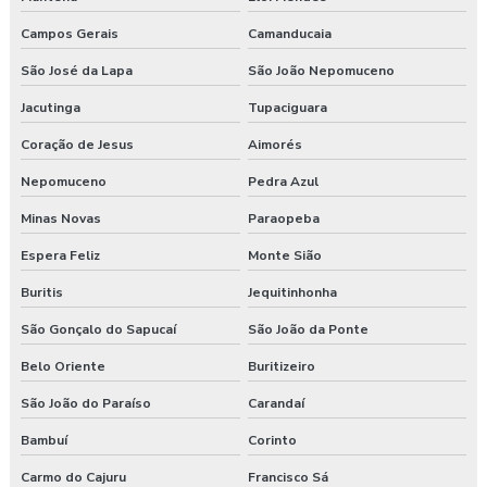
Campos Gerais
Camanducaia
São José da Lapa
São João Nepomuceno
Jacutinga
Tupaciguara
Coração de Jesus
Aimorés
Nepomuceno
Pedra Azul
Minas Novas
Paraopeba
Espera Feliz
Monte Sião
Buritis
Jequitinhonha
São Gonçalo do Sapucaí
São João da Ponte
Belo Oriente
Buritizeiro
São João do Paraíso
Carandaí
Bambuí
Corinto
Carmo do Cajuru
Francisco Sá