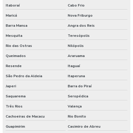
Itaboraí
Cabo Frio
Maricá
Nova Friburgo
Barra Mansa
Angra dos Reis
Mesquita
Teresópolis
Rio das Ostras
Nilópolis
Queimados
Araruama
Resende
Itaguaí
São Pedro da Aldeia
Itaperuna
Japeri
Barra do Piraí
Saquarema
Seropédica
Três Rios
Valença
Cachoeiras de Macacu
Rio Bonito
Guapimirim
Casimiro de Abreu