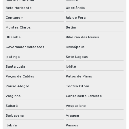
São José de Ubá
Macuco
Belo Horizonte
Uberlândia
Contagem
Juiz de Fora
Montes Claros
Betim
Uberaba
Ribeirão das Neves
Governador Valadares
Divinópolis
Ipatinga
Sete Lagoas
Santa Luzia
Ibirité
Poços de Caldas
Patos de Minas
Pouso Alegre
Teófilo Otoni
Varginha
Conselheiro Lafaiete
Sabará
Vespasiano
Barbacena
Araguari
Itabira
Passos