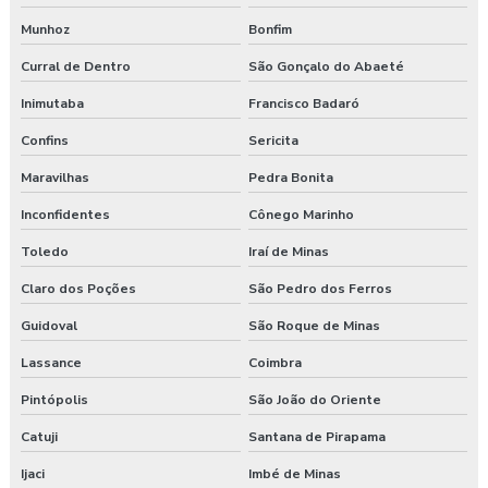
Munhoz
Bonfim
Curral de Dentro
São Gonçalo do Abaeté
Inimutaba
Francisco Badaró
Confins
Sericita
Maravilhas
Pedra Bonita
Inconfidentes
Cônego Marinho
Toledo
Iraí de Minas
Claro dos Poções
São Pedro dos Ferros
Guidoval
São Roque de Minas
Lassance
Coimbra
Pintópolis
São João do Oriente
Catuji
Santana de Pirapama
Ijaci
Imbé de Minas