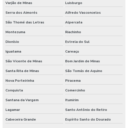
Varjão de Minas
Luisburgo
Serra dos Aimorés
Alfredo Vasconcelos
São Thomé das Letras
Alpercata
Montezuma
Riachinho
Dionísio
Estrela do Sul
Iguatama
Careaçu
São Vicente de Minas
Bom Jardim de Minas
Santa Rita de Minas
São Tomás de Aquino
Nova Porteirinha
Piracema
Conquista
Comercinho
Santana da Vargem
Itumirim
Lagamar
Santo Antônio do Retiro
Cabeceira Grande
Espírito Santo do Dourado