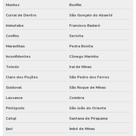
Munhoz
Bonfim
Curral de Dentro
São Gonçalo do Abaeté
Inimutaba
Francisco Badaró
Confins
Sericita
Maravilhas
Pedra Bonita
Inconfidentes
Cônego Marinho
Toledo
Iraí de Minas
Claro dos Poções
São Pedro dos Ferros
Guidoval
São Roque de Minas
Lassance
Coimbra
Pintópolis
São João do Oriente
Catuji
Santana de Pirapama
Ijaci
Imbé de Minas