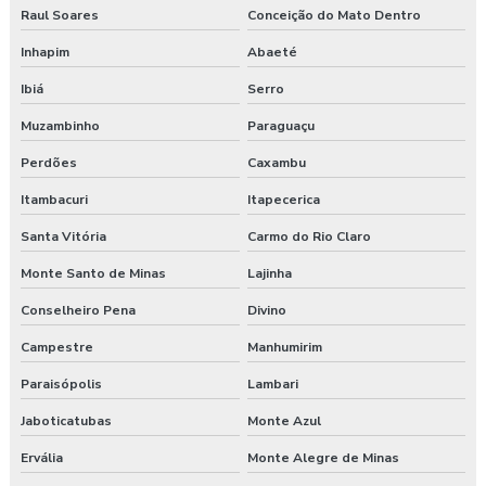
Raul Soares
Conceição do Mato Dentro
Inhapim
Abaeté
Ibiá
Serro
Muzambinho
Paraguaçu
Perdões
Caxambu
Itambacuri
Itapecerica
Santa Vitória
Carmo do Rio Claro
Monte Santo de Minas
Lajinha
Conselheiro Pena
Divino
Campestre
Manhumirim
Paraisópolis
Lambari
Jaboticatubas
Monte Azul
Ervália
Monte Alegre de Minas