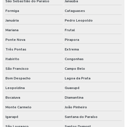
São Sebastião do Paraíso
Janaúba
Formiga
Cataguases
Januária
Pedro Leopoldo
Mariana
Frutal
Ponte Nova
Pirapora
Três Pontas
Extrema
Itabirito
Congonhas
São Francisco
Campo Belo
Bom Despacho
Lagoa da Prata
Leopoldina
Guaxupé
Bocaiuva
Diamantina
Monte Carmelo
João Pinheiro
Igarapé
Santana do Paraíso
São Lourenço
Santos Dumont