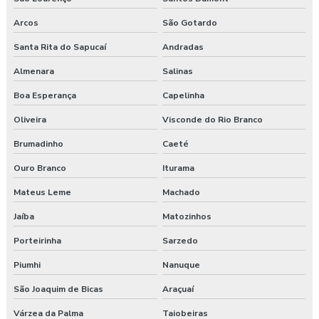
Arcos
São Gotardo
Santa Rita do Sapucaí
Andradas
Almenara
Salinas
Boa Esperança
Capelinha
Oliveira
Visconde do Rio Branco
Brumadinho
Caeté
Ouro Branco
Iturama
Mateus Leme
Machado
Jaíba
Matozinhos
Porteirinha
Sarzedo
Piumhi
Nanuque
São Joaquim de Bicas
Araçuaí
Várzea da Palma
Taiobeiras