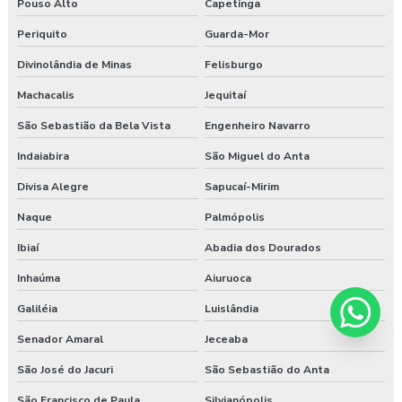
Pouso Alto
Capetinga
Periquito
Guarda-Mor
Divinolândia de Minas
Felisburgo
Machacalis
Jequitaí
São Sebastião da Bela Vista
Engenheiro Navarro
Indaiabira
São Miguel do Anta
Divisa Alegre
Sapucaí-Mirim
Naque
Palmópolis
Ibiaí
Abadia dos Dourados
Inhaúma
Aiuruoca
Galiléia
Luislândia
Senador Amaral
Jeceaba
São José do Jacuri
São Sebastião do Anta
São Francisco de Paula
Silvianópolis