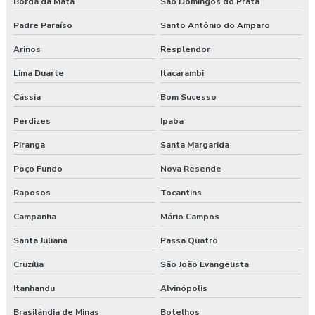
Borda da Mata
São Domingos do Prata
Padre Paraíso
Santo Antônio do Amparo
Arinos
Resplendor
Lima Duarte
Itacarambi
Cássia
Bom Sucesso
Perdizes
Ipaba
Piranga
Santa Margarida
Poço Fundo
Nova Resende
Raposos
Tocantins
Campanha
Mário Campos
Santa Juliana
Passa Quatro
Cruzília
São João Evangelista
Itanhandu
Alvinópolis
Brasilândia de Minas
Botelhos