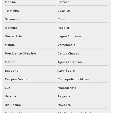
Medina
Barroso
Turmalina
Vazante
Simonésia
Caraí
Ipanema
Itaobim
Guaranésia
Lagoa Formosa
Manga
Varzelândia
Presidente Olegário
Carlos Chagas
Matipó
Águas Formosas
Baependi
Alpinópolis
Campina Verde
Carmópolis de Minas
Luz
Malacacheta
Urucuia
Peçanha
Rio Pomba
Nova Era