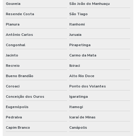
Gouveia
São João do Manhuaçu
Resende Costa
São Tiago
Planura
Itanhomi
Antônio Carlos
Juruaia
Congonhal
Pirapetinga
Jacinto
Carmo da Mata
Recreio
Ibiraci
Bueno Brandão
Alto Rio Doce
Coroaci
Ponto dos Volantes
Conceição dos Ouros
Igaratinga
Eugenópolis
Itamogi
Pedralva
Icaraí de Minas
Capim Branco
Canápolis