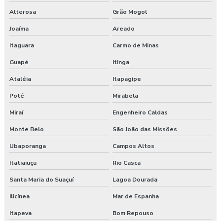
Alterosa
Grão Mogol
Joaíma
Areado
Itaguara
Carmo de Minas
Guapé
Itinga
Ataléia
Itapagipe
Poté
Mirabela
Miraí
Engenheiro Caldas
Monte Belo
São João das Missões
Ubaporanga
Campos Altos
Itatiaiuçu
Rio Casca
Santa Maria do Suaçuí
Lagoa Dourada
Ilicínea
Mar de Espanha
Itapeva
Bom Repouso