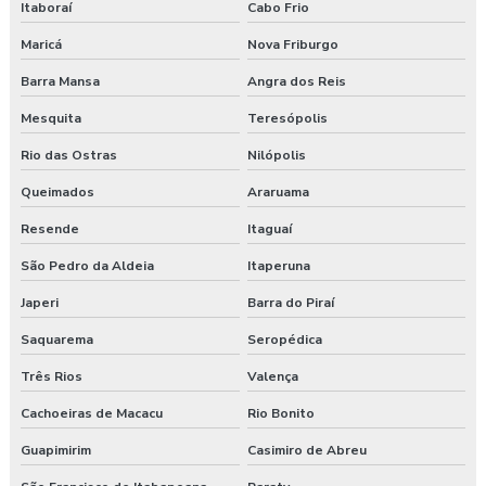
Itaboraí
Cabo Frio
Maricá
Nova Friburgo
Barra Mansa
Angra dos Reis
Mesquita
Teresópolis
Rio das Ostras
Nilópolis
Queimados
Araruama
Resende
Itaguaí
São Pedro da Aldeia
Itaperuna
Japeri
Barra do Piraí
Saquarema
Seropédica
Três Rios
Valença
Cachoeiras de Macacu
Rio Bonito
Guapimirim
Casimiro de Abreu