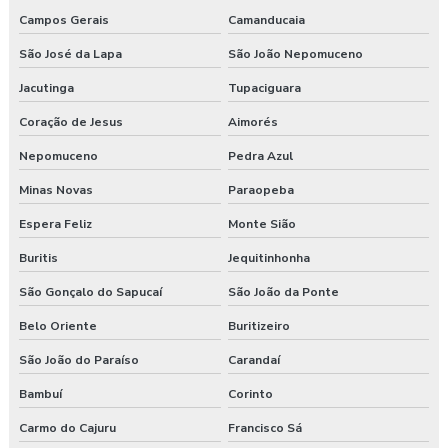
Campos Gerais
Camanducaia
São José da Lapa
São João Nepomuceno
Jacutinga
Tupaciguara
Coração de Jesus
Aimorés
Nepomuceno
Pedra Azul
Minas Novas
Paraopeba
Espera Feliz
Monte Sião
Buritis
Jequitinhonha
São Gonçalo do Sapucaí
São João da Ponte
Belo Oriente
Buritizeiro
São João do Paraíso
Carandaí
Bambuí
Corinto
Carmo do Cajuru
Francisco Sá