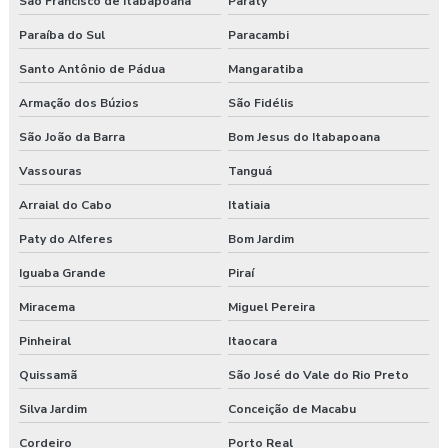
São Francisco de Itabapoana
Paraty
Paraíba do Sul
Paracambi
Santo Antônio de Pádua
Mangaratiba
Armação dos Búzios
São Fidélis
São João da Barra
Bom Jesus do Itabapoana
Vassouras
Tanguá
Arraial do Cabo
Itatiaia
Paty do Alferes
Bom Jardim
Iguaba Grande
Piraí
Miracema
Miguel Pereira
Pinheiral
Itaocara
Quissamã
São José do Vale do Rio Preto
Silva Jardim
Conceição de Macabu
Cordeiro
Porto Real