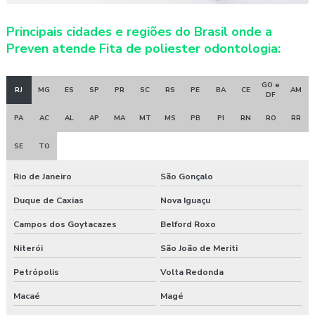
Principais cidades e regiões do Brasil onde a
Preven atende Fita de poliester odontologia:
GO e
RJ
MG
ES
SP
PR
SC
RS
PE
BA
CE
AM
DF
PA
AC
AL
AP
MA
MT
MS
PB
PI
RN
RO
RR
SE
TO
Rio de Janeiro
São Gonçalo
Duque de Caxias
Nova Iguaçu
Campos dos Goytacazes
Belford Roxo
Niterói
São João de Meriti
Petrópolis
Volta Redonda
Macaé
Magé