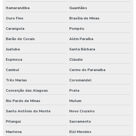
Itamarandiba
Guanhães
Ouro Fino
Brasília de Minas
Carangola
Pompéu
Barão de Cocais
Além Paraíba
Juatuba
Santa Bárbara
Espinosa
Cláudio
Cambuí
Carmo do Paranaíba
Três Marias
Coromandel
Conceição das Alagoas
Prata
Rio Pardo de Minas
Mutum
Santo Antônio do Monte
Novo Cruzeiro
Pitangui
Sacramento
Mantena
Elói Mendes