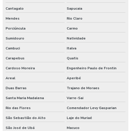
Cantagalo
Sapucaia
Mendes
Rio Claro
Porciúncula
Carmo
Sumidouro
Natividade
Cambuci
Italva
Carapebus
Quatis
Cardoso Moreira
Engenheiro Paulo de Frontin
Areal
Aperibé
Duas Barras
Trajano de Moraes
Santa Maria Madalena
Varre-Sai
Rio das Flores
Comendador Levy Gasparian
São Sebastião do Alto
Laje do Muriaé
São José de Ubá
Macuco