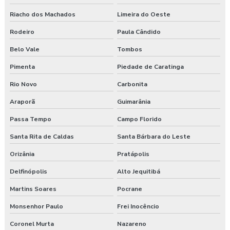
Riacho dos Machados
Limeira do Oeste
Rodeiro
Paula Cândido
Belo Vale
Tombos
Pimenta
Piedade de Caratinga
Rio Novo
Carbonita
Araporã
Guimarânia
Passa Tempo
Campo Florido
Santa Rita de Caldas
Santa Bárbara do Leste
Orizânia
Pratápolis
Delfinópolis
Alto Jequitibá
Martins Soares
Pocrane
Monsenhor Paulo
Frei Inocêncio
Coronel Murta
Nazareno