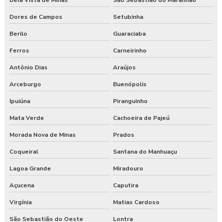
Bela Vista de Minas
São Sebastião do Maranhão
Dores de Campos
Setubinha
Berilo
Guaraciaba
Ferros
Carneirinho
Antônio Dias
Araújos
Arceburgo
Buenópolis
Ipuiúna
Piranguinho
Mata Verde
Cachoeira de Pajeú
Morada Nova de Minas
Prados
Coqueiral
Santana do Manhuaçu
Lagoa Grande
Miradouro
Açucena
Caputira
Virgínia
Matias Cardoso
São Sebastião do Oeste
Lontra