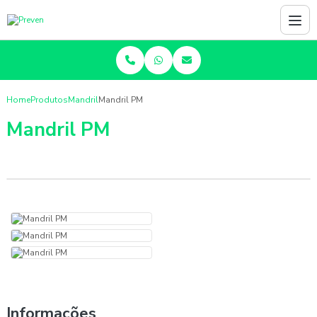
Home
Produtos
Mandril
Mandril PM
Mandril PM
Informações