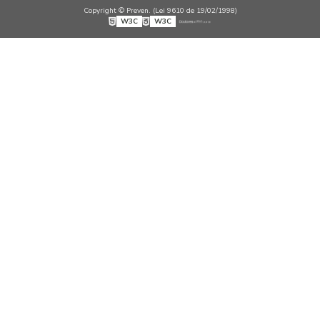
Copyright © Preven. (Lei 9610 de 19/02/1998)
W3C
W3C