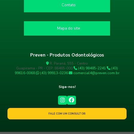
Contato
Mapa do site
Preven - Produtos Odontológicos
R. Paraná, 555 - Centro
Guapirama - PR - CEP: 86465-000
(43) 98485-2241
(43)
99616-0068
(43) 99913-0236
comercial4@preven.com.br
Siga-nos!
FALE COM UM CONSULTOR