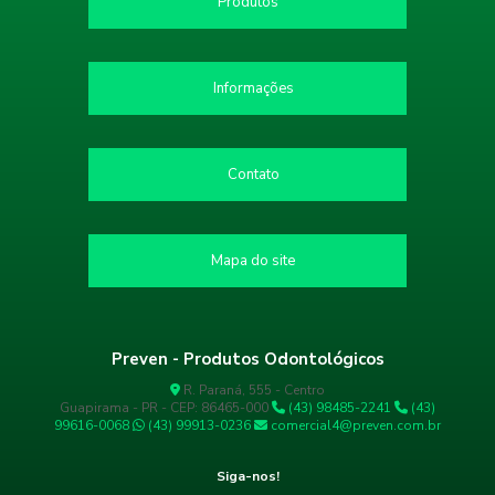
Produtos
Informações
Contato
Mapa do site
Preven - Produtos Odontológicos
R. Paraná, 555 - Centro
Guapirama - PR - CEP: 86465-000
(43) 98485-2241
(43)
99616-0068
(43) 99913-0236
comercial4@preven.com.br
Siga-nos!