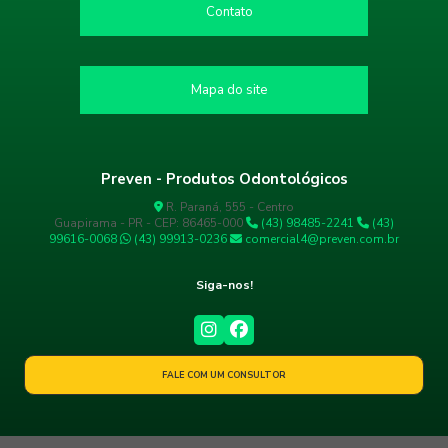
Contato
Mapa do site
Preven - Produtos Odontológicos
R. Paraná, 555 - Centro
Guapirama - PR - CEP: 86465-000
(43) 98485-2241
(43)
99616-0068
(43) 99913-0236
comercial4@preven.com.br
Siga-nos!
FALE COM UM CONSULTOR